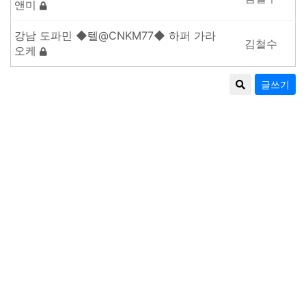
앤미
강남 도파민 ◆텔@CNKM77◆ 하퍼 가라
김철수
오케
글쓰기