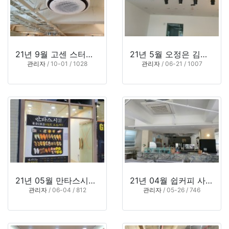
21년 9월 고센 스터디카페 부산대점 (부산 금정구 장전동)
21년 5월 오정은 김밥 명지 국제신도시점 (부산 강서구 명지동)
관리자
/ 10-01 / 1028
관리자
/ 06-21 / 1007
21년 05월 만타스시31 물금점 (양산 물금)
21년 04월 쉽커피 사상점 (부산 사상구 괘법동)
관리자
/ 06-04 / 812
관리자
/ 05-26 / 746