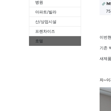
병원
ht
7
아파트/빌라
산/상업시설
프렌차이즈
이번현
호텔
기존 
새제품
자~이