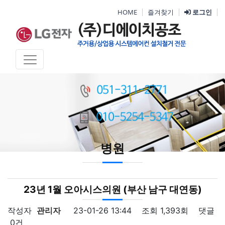
HOME
즐겨찾기
로그인
병원
23년 1월 오아시스의원 (부산 남구 대연동)
작성자
관리자
23-01-26 13:44
조회
1,393회
댓글
0건