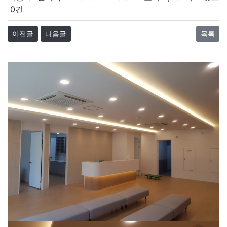
0건
이전글
다음글
목록