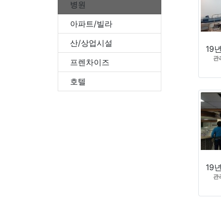
병원
아파트/빌라
산/상업시설
관
프렌차이즈
호텔
관