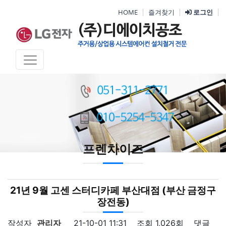
HOME
즐겨찾기
로그인
프렌차이즈
21년 9월 고센 스터디카페 부산대점 (부산 금정구
장전동)
작성자
관리자
21-10-01 11:31
조회
1,026회
댓글