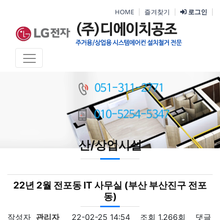
HOME
즐겨찾기
로그인
산/상업시설
22년 2월 전포동 IT 사무실 (부산 부산진구 전포
동)
작성자
관리자
22-02-25 14:54
조회
1,266회
댓글