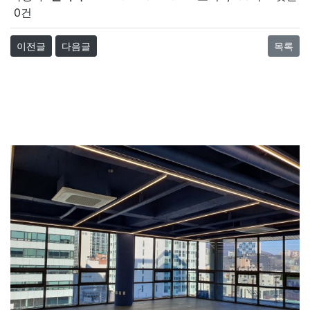
0건
이전글
다음글
목록