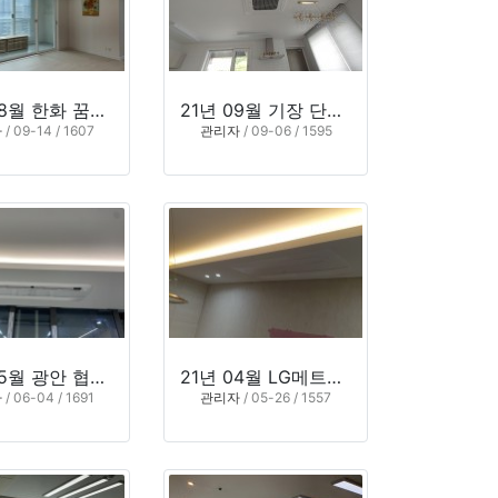
21년 08월 한화 꿈에그린 114동 (부산 해운대구 반여동)
21년 09월 기장 단독주택 (부산 기장군 장안읍)
자
/ 09-14 / 1607
관리자
/ 09-06 / 1595
21년 05월 광안 협성엠파이어 102동
21년 04월 LG메트로시티 (부산 남구 용호동)
자
/ 06-04 / 1691
관리자
/ 05-26 / 1557