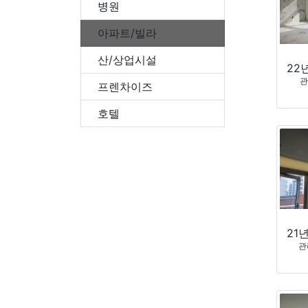
병원
아파트/빌라
산/상업시설
프렌차이즈
호텔
관