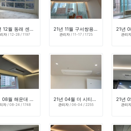
22년 12월 동래 센트럴파크하이츠 (부산 동래구 명륜동)
21년 11월 구서쌍용예가 2단지 (부산 금정구 구서동)
관리자
/ 12-28 / 1197
관리자
/ 11-17 / 1725
관리
21년 08월 해운대 아남하이츠 4차 (부산 해운대구 중동)
21년 04월 더 시티세븐 팔라조 (창원 의창구 대원동)
리자
/ 08-24 / 1748
관리자
/ 06-04 / 2255
관리