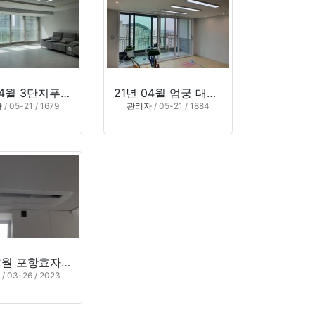
21년 04월 3단지푸르지오(경남 김해시 삼계동)
21년 04월 엄궁 대림아파트(부산시 사상구 엄궁동)
자
/ 05-21 / 1679
관리자
/ 05-21 / 1884
21년02월 포항효자웰빙타운SK뷰1차 10*동 *04호 (경상북도 포항시 남구)
자
/ 03-26 / 2023