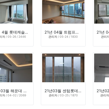
21년 4월 롯데캐슬몰운대 (부산 사하구 다대동)
21년 04월 트럼프월드 센텀2 (부산 해운대구 우동)
리자
/ 05-26 / 2446
관리자
/ 05-24 / 1830
관리
21년03월 해운대 대우월드마크센텀 10*동 **02호 (부산시 해운대구)
21년03월 센텀롯데캐슬2차 20*동 *804호 (부산시 해운대구)
리자
/ 04-02 / 2069
관리자
/ 03-25 / 1870
관리