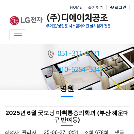
HOME
즐겨찾기
로그인
병원
2025년 6월 굿모닝 마취통증의학과 (부산 해운대
구 반여동)
작성자
관리자
25-06-27 10:51
조회
678회
댓글