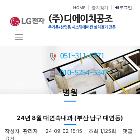
HOME
즐겨찾기
로그인
병원
24년 8월 대연속내과 (부산 남구 대연동)
작성자
관리자
24-09-02 15:15
조회
1,125회
댓글
0건