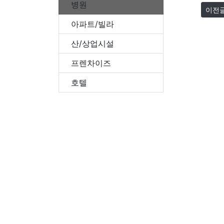
병원
이전
아파트/빌라
산/상업시설
프렌차이즈
호텔