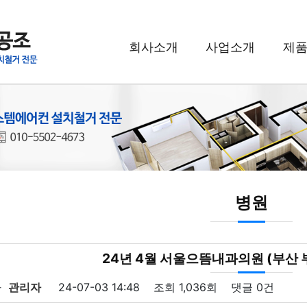
회사소개
사업소개
제
병원
24년 4월 서울으뜸내과의원 (부산
자
관리자
24-07-03 14:48
조회
1,036회
댓글
0건