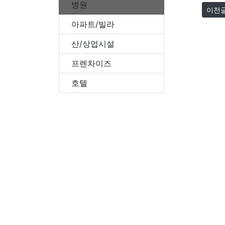
병원
이전
아파트/빌라
산/상업시설
프렌차이즈
호텔