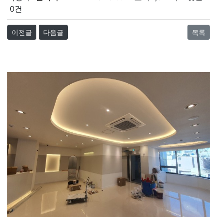
0건
이전글
다음글
목록