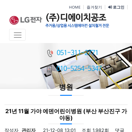
HOME
즐겨찾기
로그인
병원
21년 11월 가야 에덴어린이병원 (부산 부산진구 가
야동)
작성자
관리자
21-12-08 13:01
조회
1,982회
댓글