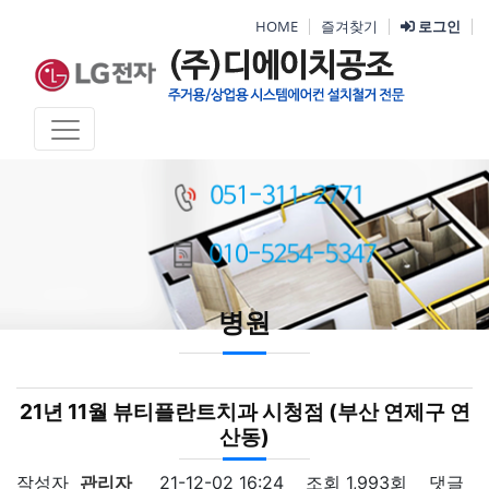
HOME
즐겨찾기
로그인
병원
21년 11월 뷰티플란트치과 시청점 (부산 연제구 연
산동)
작성자
관리자
21-12-02 16:24
조회
1,993회
댓글