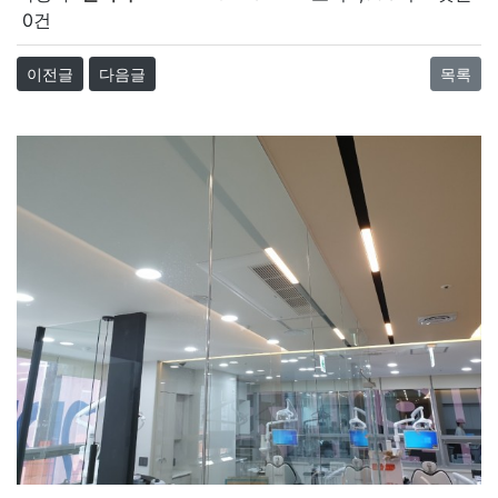
0건
이전글
다음글
목록