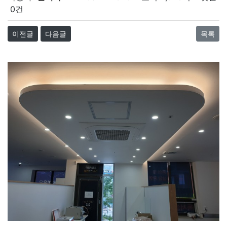
0건
이전글
다음글
목록