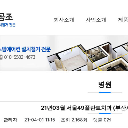
회사소개
사업소개
제
병원
21년03월 서울49플란트치과 (부산
자
관리자
21-04-01 11:15
조회
2,168회
댓글
0건