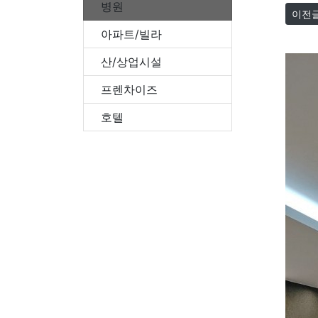
병원
이전
아파트/빌라
산/상업시설
프렌차이즈
호텔