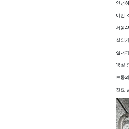
안녕하
이번 
서울4
실외기
실내기
16실
보통의
진료 