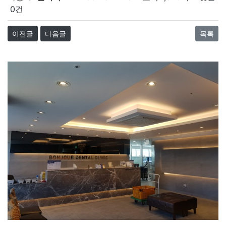
0건
이전글
다음글
목록