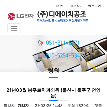
HOME
즐겨찾기
로그인
병원
21년03월 봉주르치과의원 (울산시 울주군 언양
읍)
작성자
관리자
21-03-25 14:48
조회
1,820회
댓글