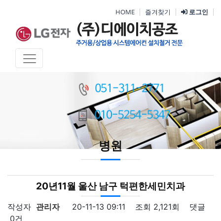
HOME
즐겨찾기
로그인
병원
20년11월 울산 남구 턱편한세민치과
작성자
관리자
20-11-13 09:11
조회
2,121회
댓글
0건