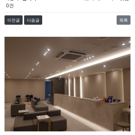
0건
이전글
다음글
목록