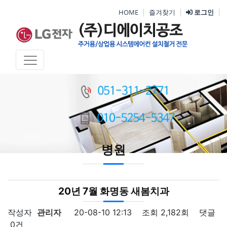
HOME
즐겨찾기
로그인
병원
20년 7월 화명동 새봄치과
작성자
관리자
20-08-10 12:13
조회
2,182회
댓글
0건