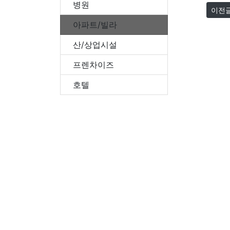
병원
이전
아파트/빌라
산/상업시설
프렌차이즈
호텔