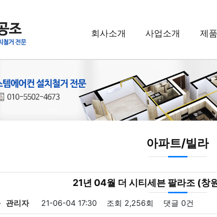
회사소개
사업소개
제
아파트/빌라
21년 04월 더 시티세븐 팔라조 (창
자
관리자
21-06-04 17:30
조회
2,256회
댓글
0건